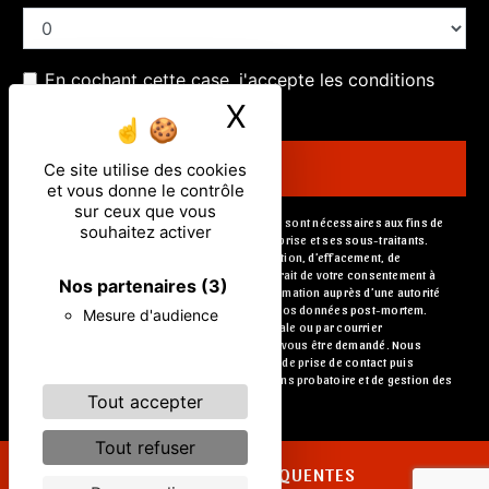
En cochant cette case, j'accepte les conditions
particulières ci-dessous **
X
Masquer le ban
Ce site utilise des cookies
ENVOYER
et vous donne le contrôle
sur ceux que vous
** Les données personnelles communiquées sont nécessaires aux fins de
souhaitez activer
vous contacter. Elles sont destinées à l'entreprise et ses sous-traitants.
Vous disposez de droits d’accès, de rectification, d’effacement, de
portabilité, de limitation, d’opposition, de retrait de votre consentement à
Nos partenaires
(3)
tout moment et du droit d’introduire une réclamation auprès d’une autorité
de contrôle, ainsi que d’organiser le sort de vos données post-mortem.
Mesure d'audience
Vous pouvez exercer ces droits par voie postale ou par courrier
électronique. Un justificatif d'identité pourra vous être demandé. Nous
conservons vos données pendant la période de prise de contact puis
pendant la durée de prescription légale aux fins probatoire et de gestion des
contentieux.
Tout accepter
Tout refuser
RECHERCHES FRÉQUENTES