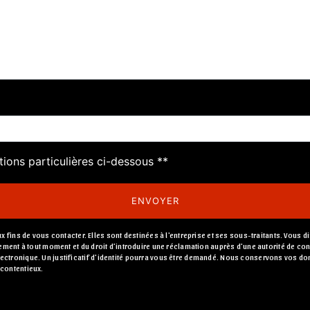
deau des cookies
tions particulières ci-dessous **
ENVOYER
s de vous contacter. Elles sont destinées à l'entreprise et ses sous-traitants. Vous dis
entement à tout moment et du droit d’introduire une réclamation auprès d’une autorité de c
lectronique. Un justificatif d'identité pourra vous être demandé. Nous conservons vos do
 contentieux.