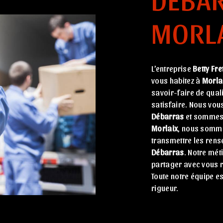
MORL
L’entreprise
Betty Fre
vous habitez à
Morla
savoir-faire de qual
satisfaire. Nous vo
Débarras
et sommes à
Morlaix
, nous somme
transmettre les rens
Débarras
. Notre mét
partager avec vous r
Toute notre équipe es
rigueur.