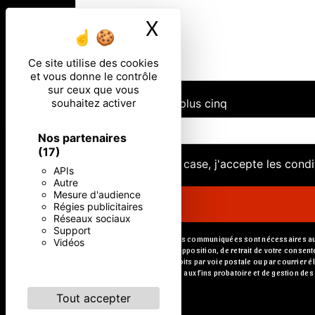
X
Masquer le ban
Ce site utilise des cookies
et vous donne le contrôle
sur ceux que vous
souhaitez activer
Combien font trois plus cinq
Nos partenaires
(17)
En cochant cette case, j'accepte les condi
APIs
Autre
Mesure d'audience
Régies publicitaires
Réseaux sociaux
Support
** Les données personnelles communiquées sont nécessaires aux fin
Vidéos
portabilité, de limitation, d’opposition, de retrait de votre cons
Vous pouvez exercer ces droits par voie postale ou par courrier é
durée de prescription légale aux fins probatoire et de gestion des
Tout accepter