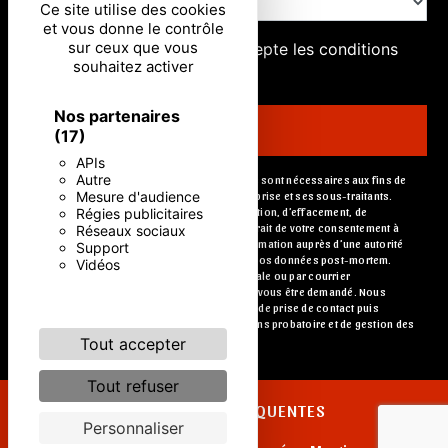
Ce site utilise des cookies
et vous donne le contrôle
sur ceux que vous
En cochant cette case, j'accepte les conditions
souhaitez activer
particulières ci-dessous **
Nos partenaires
ENVOYER
(17)
APIs
Autre
** Les données personnelles communiquées sont nécessaires aux fins de
Mesure d'audience
vous contacter. Elles sont destinées à l'entreprise et ses sous-traitants.
Régies publicitaires
Vous disposez de droits d’accès, de rectification, d’effacement, de
portabilité, de limitation, d’opposition, de retrait de votre consentement à
Réseaux sociaux
tout moment et du droit d’introduire une réclamation auprès d’une autorité
Support
de contrôle, ainsi que d’organiser le sort de vos données post-mortem.
Vidéos
Vous pouvez exercer ces droits par voie postale ou par courrier
électronique. Un justificatif d'identité pourra vous être demandé. Nous
conservons vos données pendant la période de prise de contact puis
pendant la durée de prescription légale aux fins probatoire et de gestion des
contentieux.
Tout accepter
Tout refuser
RECHERCHES FRÉQUENTES
Personnaliser