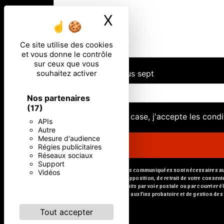
X
Masquer le ban
Ce site utilise des cookies
et vous donne le contrôle
sur ceux que vous
souhaitez activer
Combien font un plus sept
Nos partenaires
(17)
En cochant cette case, j'accepte les condi
APIs
Autre
Mesure d'audience
Régies publicitaires
Réseaux sociaux
Support
** Les données personnelles communiquées sont nécessaires aux fin
Vidéos
portabilité, de limitation, d’opposition, de retrait de votre cons
Vous pouvez exercer ces droits par voie postale ou par courrier é
durée de prescription légale aux fins probatoire et de gestion des
Tout accepter