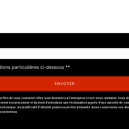
deau des cookies
tions particulières ci-dessous **
ENVOYER
s de vous contacter. Elles sont destinées à l'entreprise et ses sous-traitants. Vous dis
entement à tout moment et du droit d’introduire une réclamation auprès d’une autorité de c
lectronique. Un justificatif d'identité pourra vous être demandé. Nous conservons vos do
 contentieux.